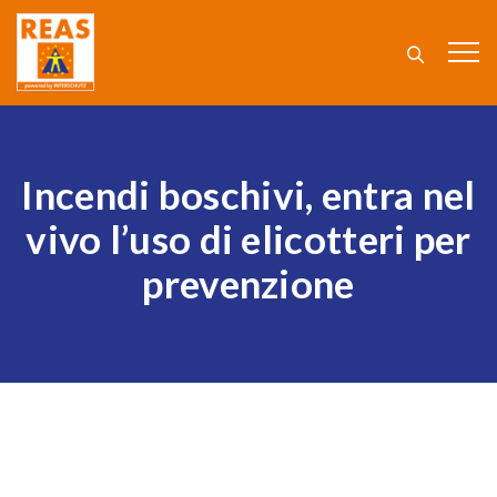
Incendi boschivi, entra nel
vivo l’uso di elicotteri per
prevenzione