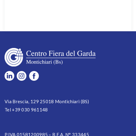
Via Brescia, 129 25018 Montichiari (BS)
Tel +39 030 961148
P.IVA 01581200985 – R.E.A. N° 333445