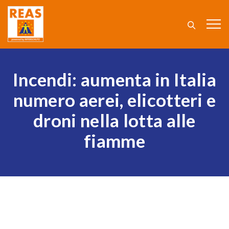
Incendi: aumenta in Italia
numero aerei, elicotteri e
droni nella lotta alle
fiamme