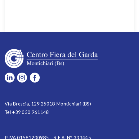
Via Brescia, 129 25018 Montichiari (BS)
Tel +39 030 961148
P.IVA 01581200985 – R.E.A. N° 333445