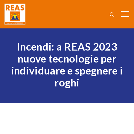
Incendi: a REAS 2023
nuove tecnologie per
individuare e spegnere i
roghi