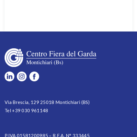
Via Brescia, 129 25018 Montichiari (BS)
Tel +39 030 961148
P.IVA 01581200985 – R.E.A. N° 333445