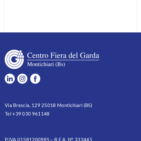
Via Brescia, 129 25018 Montichiari (BS)
Tel +39 030 961148
P.IVA 01581200985 – R.E.A. N° 333445