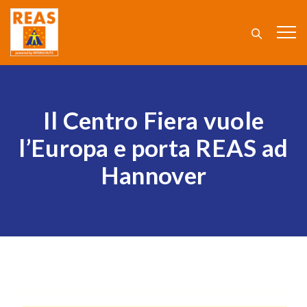
Il Centro Fiera vuole
l’Europa e porta REAS ad
Hannover