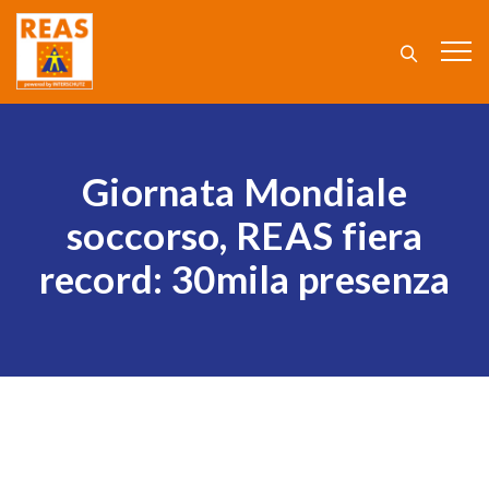
Giornata Mondiale
soccorso, REAS fiera
record: 30mila presenza