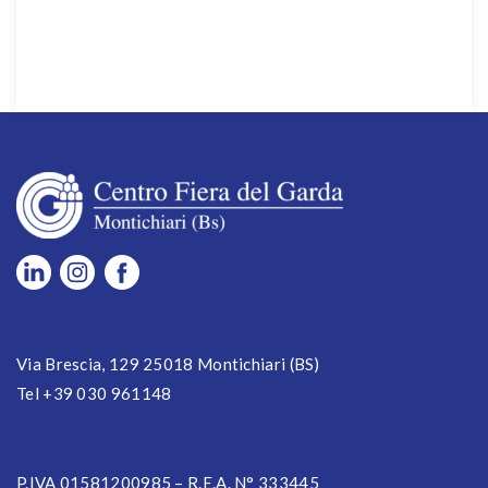
Via Brescia, 129 25018 Montichiari (BS)
Tel +39 030 961148
P.IVA 01581200985 – R.E.A. N° 333445