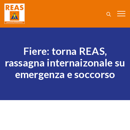
Fiere: torna REAS,
rassagna internaizonale su
emergenza e soccorso