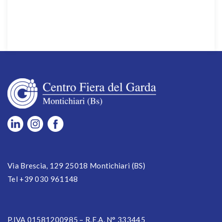
Via Brescia, 129 25018 Montichiari (BS)
Tel +39 030 961148
P.IVA 01581200985 – R.E.A. N° 333445