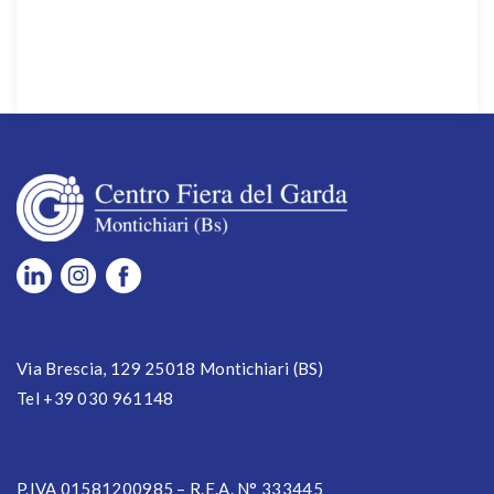
Via Brescia, 129 25018 Montichiari (BS)
Tel +39 030 961148
P.IVA 01581200985 – R.E.A. N° 333445