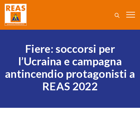
Fiere: soccorsi per
l’Ucraina e campagna
antincendio protagonisti a
REAS 2022