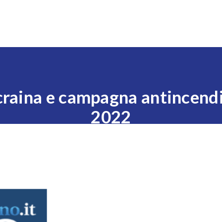
Expo
Visita
Esponi
News
Eventi
Settori
’Ucraina e campagna antincend
2022