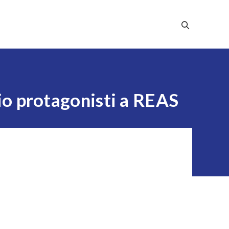
Stampa
Dicono Di Noi
Contatti
io protagonisti a REAS