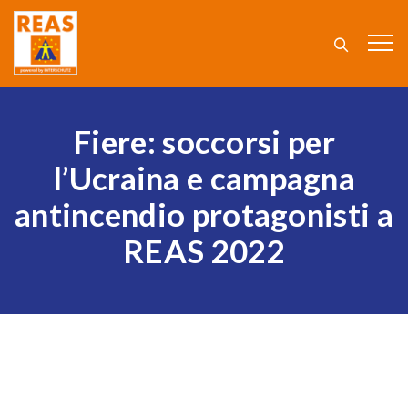
Fiere: soccorsi per
l’Ucraina e campagna
antincendio protagonisti a
REAS 2022