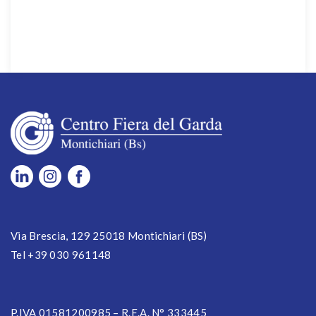
Via Brescia, 129 25018 Montichiari (BS)
Tel +39 030 961148
P.IVA 01581200985 – R.E.A. N° 333445