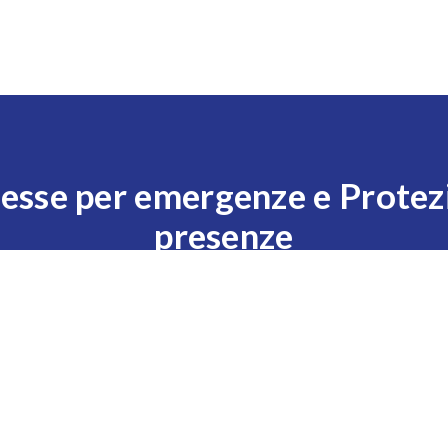
Expo
Visita
Esponi
News
Eventi
Settori
esse per emergenze e Protezi
presenze