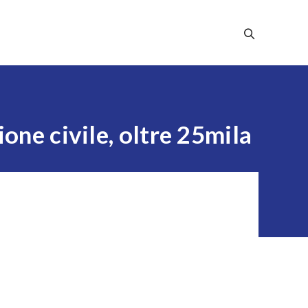
Stampa
Dicono Di Noi
Contatti
one civile, oltre 25mila