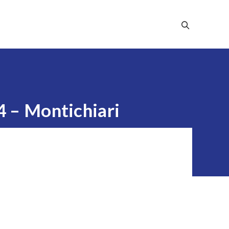
Stampa
Dicono Di Noi
Contatti
4 – Montichiari