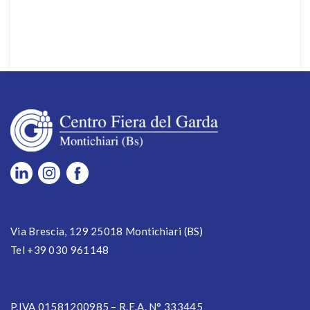
Via Brescia, 129 25018 Montichiari (BS)
Tel +39 030 961148
P.IVA 01581200985 – R.E.A. N° 333445