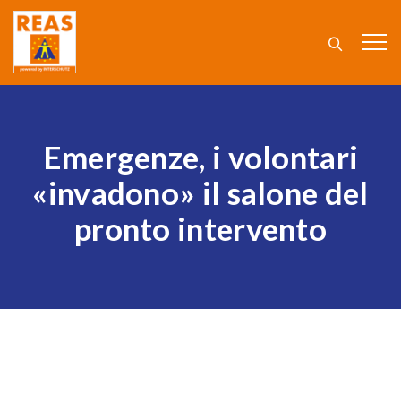
Emergenze, i volontari
«invadono» il salone del
pronto intervento