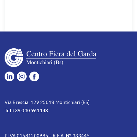
Via Brescia, 129 25018 Montichiari (BS)
Tel +39 030 961148
P.IVA 01581200985 – R.E.A. N° 333445