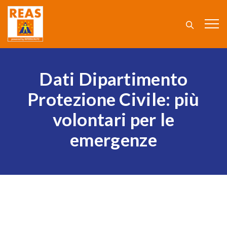
Dati Dipartimento
Protezione Civile: più
volontari per le
emergenze