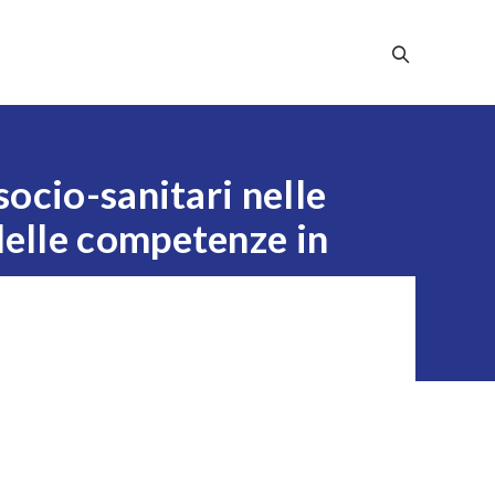
Stampa
Dicono Di Noi
Contatti
socio-sanitari nelle
delle competenze in