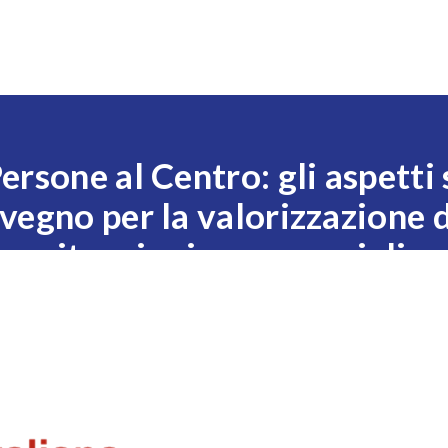
Expo
Visita
Esponi
News
Eventi
Settori
rsone al Centro: gli aspetti 
vegno per la valorizzazione 
situazioni emergenziali