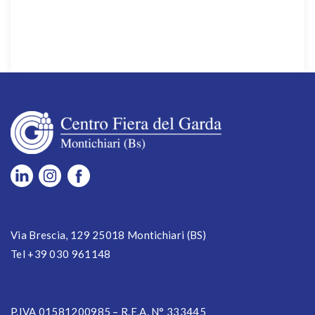
Via Brescia, 129 25018 Montichiari (BS)
Tel +39 030 961148
P.IVA 01581200985 – R.E.A. N° 333445