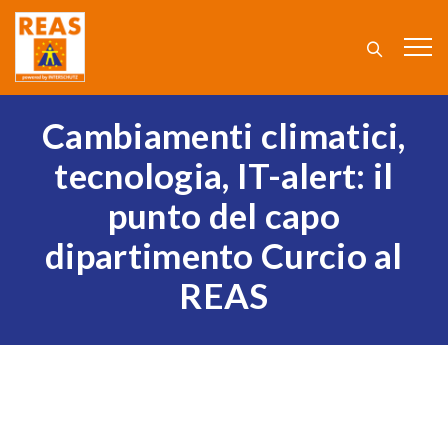
Cambiamenti climatici,
tecnologia, IT-alert: il
punto del capo
dipartimento Curcio al
REAS