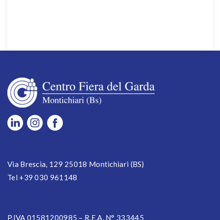
Via Brescia, 129 25018 Montichiari (BS)
Tel +39 030 961148
P.IVA 01581200985 – R.E.A. N° 333445