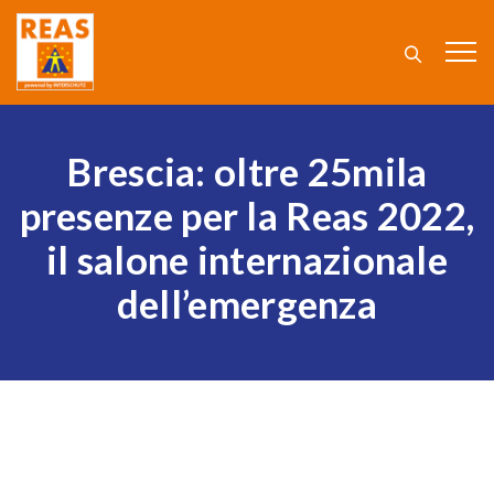
Brescia: oltre 25mila
presenze per la Reas 2022,
il salone internazionale
dell’emergenza