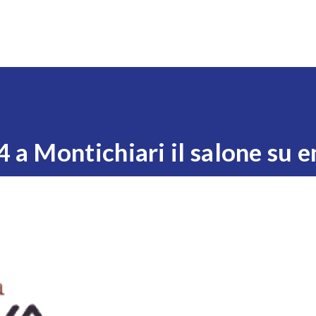
Expo
Visita
Esponi
News
Eventi
Settori
 4 a Montichiari il salone su