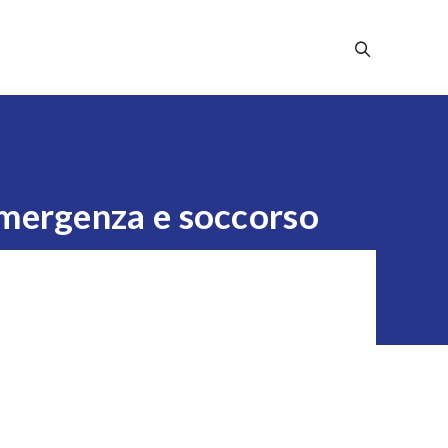
Stampa
Dicono Di Noi
Contatti
 emergenza e soccorso