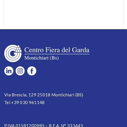
Via Brescia, 129 25018 Montichiari (BS)
Tel +39 030 961148
P.IVA 01581200985 – R.E.A. N° 333445