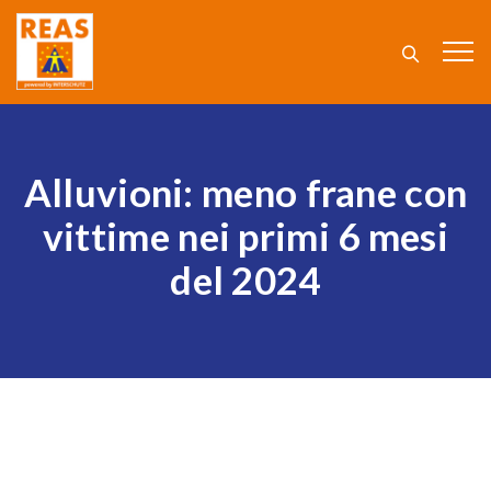
Alluvioni: meno frane con
vittime nei primi 6 mesi
del 2024