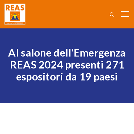
Al salone dell’Emergenza
REAS 2024 presenti 271
espositori da 19 paesi