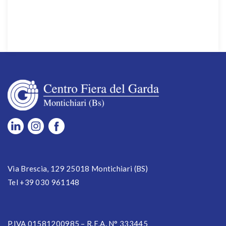
Via Brescia, 129 25018 Montichiari (BS)
Tel +39 030 961148
P.IVA 01581200985 – R.E.A. N° 333445