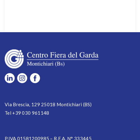
Via Brescia, 129 25018 Montichiari (BS)
Tel +39 030 961148
P.IVA 01581200985 – R.E.A. N° 333445