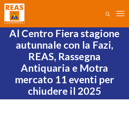
Al Centro Fiera stagione
autunnale con la Fazi,
REAS, Rassegna
Antiquaria e Motra
mercato 11 eventi per
chiudere il 2025