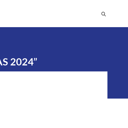
Stampa
Dicono Di Noi
Contatti
EAS 2024”