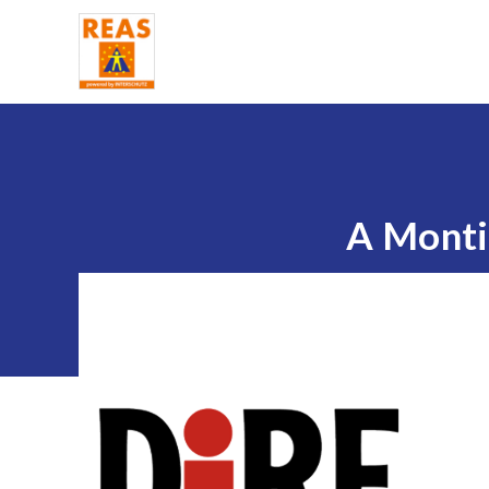
Home
A Montic