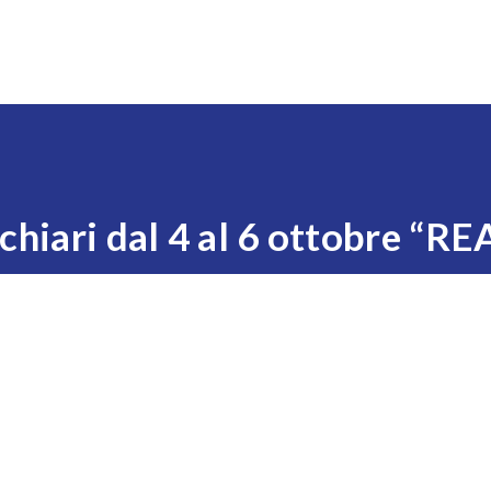
Expo
Visita
Esponi
News
Eventi
Settori
hiari dal 4 al 6 ottobre “R